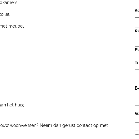
adkamers
A
oilet
l met meubel
St
Pl
T
E
an het huis;
V
r jouw woonwensen? Neem dan gerust contact op met