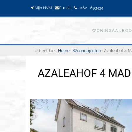
Mijn NVM
|
E-mail
|
0162 - 693434
Bogaers
WONINGAANBOD
Makelaardij
U bent hier:
Home
·
Woonobjecten
· Azaleahof 4 M
AZALEAHOF 4 MAD