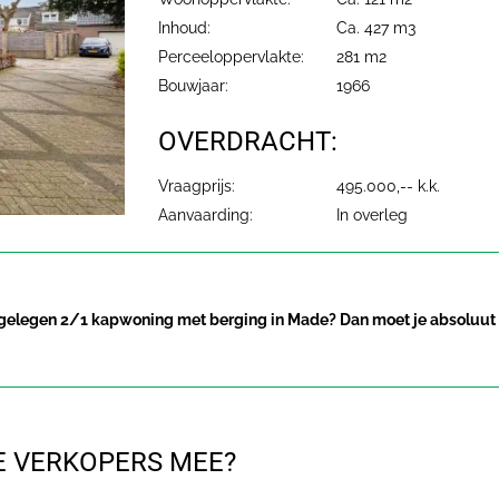
Inhoud:
Ca. 427 m3
Perceeloppervlakte:
281 m2
Bouwjaar:
1966
OVERDRACHT:
Vraagprijs:
495.000,-- k.k.
Aanvaarding:
In overleg
g gelegen 2/1 kapwoning met berging in Made? Dan moet je absoluut 
E VERKOPERS MEE?