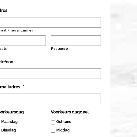
dres
raat + huisnummer
aats
Postcode
elefoon
-mailadres
*
oorkeursdag
Voorkeurs dagdeel
Maandag
Ochtend
Dinsdag
Middag