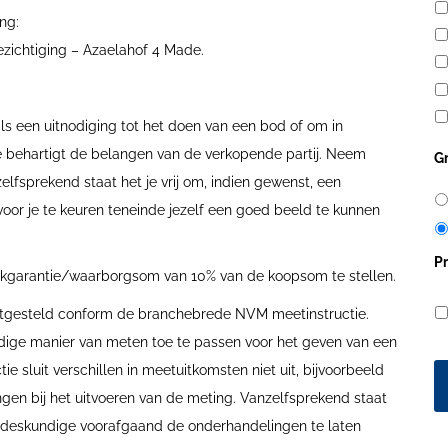
ng:
ezichtiging – Azaelahof 4 Made.
s een uitnodiging tot het doen van een bod of om in
 behartigt de belangen van de verkopende partij. Neem
G
sprekend staat het je vrij om, indien gewenst, een
or je te keuren teneinde jezelf een goed beeld te kunnen
P
nkgarantie/waarborgsom van 10% van de koopsom te stellen.
astgesteld conform de branchebrede NVM meetinstructie.
dige manier van meten toe te passen voor het geven van een
e sluit verschillen in meetuitkomsten niet uit, bijvoorbeeld
ingen bij het uitvoeren van de meting. Vanzelfsprekend staat
re deskundige voorafgaand de onderhandelingen te laten