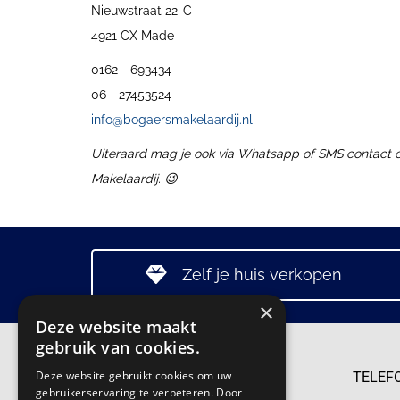
Nieuwstraat 22-C
4921 CX Made
0162 - 693434
06 - 27453524
info@bogaersmakelaardij.nl
Uiteraard mag je ook via Whatsapp of SMS contact
Makelaardij. 😉
Zelf je huis verkopen
×
Deze website maakt
gebruik van cookies.
Deze website gebruikt cookies om uw
TELEF
gebruikerservaring te verbeteren. Door