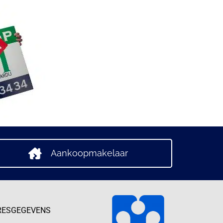
Aankoopmakelaar
RESGEGEVENS