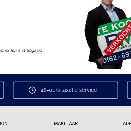
 opnemen met Bogaers
48-uurs taxatie service
OON
MAKELAAR
AD