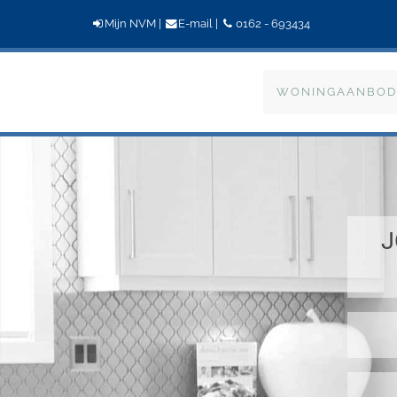
Mijn NVM
|
E-mail
|
0162 - 693434
Bogaers
WONINGAANBOD
Makelaardij
J