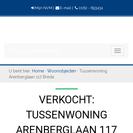
Mijn NVM
|
E-mail
|
0162 - 693434
Bogaers
Makelaardij
Bogaers Makelaardij
Toggle
navigati
U bent hier:
Home
·
Woonobjecten
· Tussenwoning
Arenberglaan 117 Breda
VERKOCHT:
TUSSENWONING
ARENBERGLAAN 117