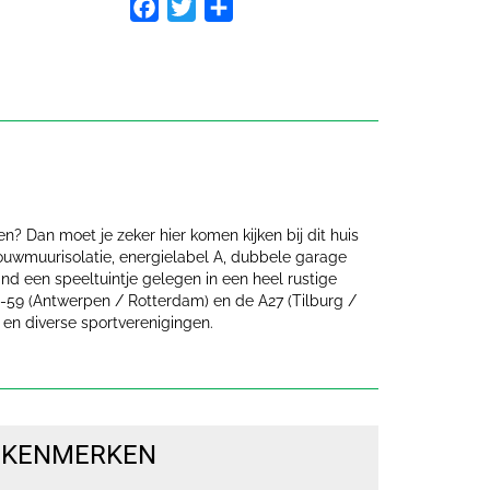
Facebook
Twitter
Delen
? Dan moet je zeker hier komen kijken bij dit huis
ouwmuurisolatie, energielabel A, dubbele garage
nd een speeltuintje gelegen in een heel rustige
 A-59 (Antwerpen / Rotterdam) en de A27 (Tilburg /
en diverse sportverenigingen.
KENMERKEN