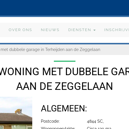
OVER ONS
NIEUWS
DIENSTEN
INSCHRIJ
 met dubbele garage in Terheijden aan de Zeggelaan
WONING MET DUBBELE GAR
AAN DE ZEGGELAAN
ALGEMEEN:
Postcode:
4844 SC,
Woonoppervlakte:
Circa 120 m2