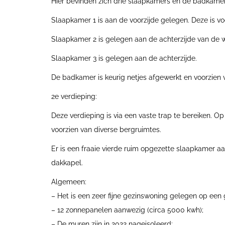
Hier bevinden zich drie slaapkamers en de badkame
Slaapkamer 1 is aan de voorzijde gelegen. Deze is vo
Slaapkamer 2 is gelegen aan de achterzijde van de w
Slaapkamer 3 is gelegen aan de achterzijde.
De badkamer is keurig netjes afgewerkt en voorzien v
2e verdieping:
Deze verdieping is via een vaste trap te bereiken. O
voorzien van diverse bergruimtes.
Er is een fraaie vierde ruim opgezette slaapkamer 
dakkapel.
Algemeen:
– Het is een zeer fijne gezinswoning gelegen op een 
– 12 zonnepanelen aanwezig (circa 5000 kwh);
– De muren zijn in 2022 nageisoleerd;