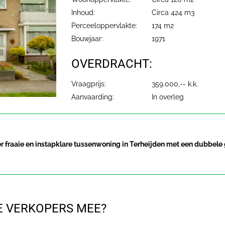
Inhoud:
Circa 424 m3
Perceeloppervlakte:
174 m2
Bouwjaar:
1971
OVERDRACHT:
Vraagprijs:
359.000,-- k.k.
Aanvaarding:
In overleg
r fraaie en instapklare tussenwoning in Terheijden met een dubbele
E VERKOPERS MEE?