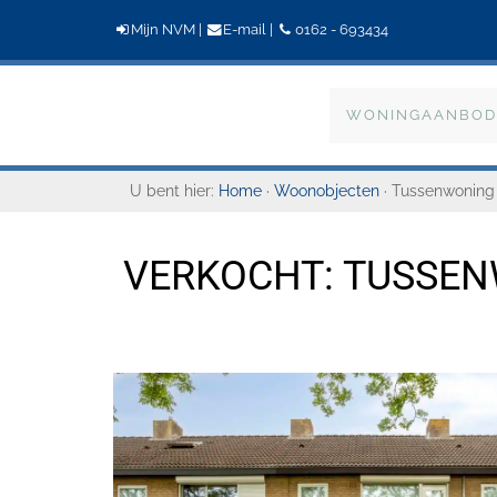
Mijn NVM
|
E-mail
|
0162 - 693434
Bogaers
WONINGAANBOD
Makelaardij
U bent hier:
Home
·
Woonobjecten
· Tussenwoning
VERKOCHT: TUSSEN