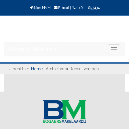
Mijn NVM
|
E-mail
|
0162 - 693434
Bogaers
Makelaardij
Bogaers Makelaardij
Toggle
navigati
U bent hier:
Home
· Archief voor Recent verkocht