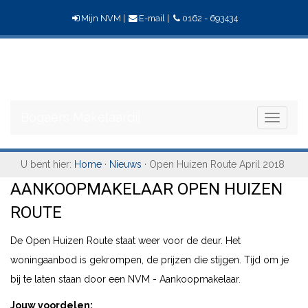
Mijn NVM
|
E-mail
|
0162 - 693434
Bogaers
Makelaardij
Bogaers Makelaardij
Toggle
navigati
U bent hier:
Home
·
Nieuws
· Open Huizen Route April 2018
AANKOOPMAKELAAR OPEN HUIZEN
ROUTE
De Open Huizen Route staat weer voor de deur. Het
woningaanbod is gekrompen, de prijzen die stijgen. Tijd om je
bij te laten staan door een NVM - Aankoopmakelaar.
Jouw voordelen: