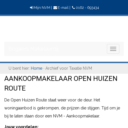
Mijn NVM
|
E-mail
|
0162 - 693434
Bogaers
Makelaardij
Bogaers Makelaardij
Toggle
navigati
U bent hier:
Home
· Archief voor Taxatie NVM
AANKOOPMAKELAAR OPEN HUIZEN
ROUTE
De Open Huizen Route staat weer voor de deur. Het
woningaanbod is gekrompen, de prijzen die stijgen. Tijd om je
bij te laten staan door een NVM - Aankoopmakelaar.
Jouw voordelen: