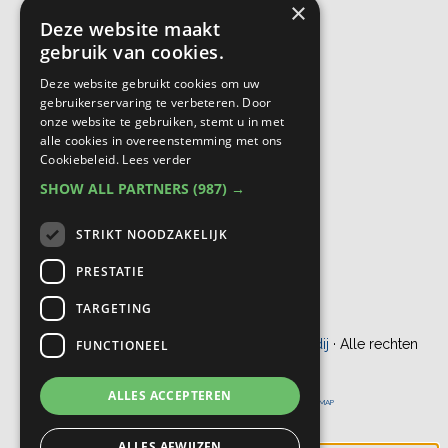
×
Deze website maakt
gebruik van cookies.
Deze website gebruikt cookies om uw
gebruikerservaring te verbeteren. Door
onze website te gebruiken, stemt u in met
alle cookies in overeenstemming met ons
Cookiebeleid.
Lees verder
SHOW ALL PARTNERS
(987) →
STRIKT NOODZAKELIJK
PRESTATIE
TARGETING
© Copyright 2012 - 2026
Bogaers Makelaardij
· Alle rechten
FUNCTIONEEL
voorbehouden
ALLES ACCEPTEREN
ONTWIKKELING DOOR
PROBU ONLINE
|
DISCLAIMER
|
SITEMAP
ALLES AFWIJZEN