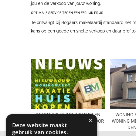
jou en de verkoop van jouw woning.
OPTIMALE SERVICE TEGEN EEN EERLIJK PRIJS
Je ontvangt bij Bogaers makelaardij standaard het me
kans op een goede en snelle verkoop en daar profitee
STARTERSLENING DRIMMELEN
WONING 
×
2026 – WAT VERANDERT ER VOOR
WONING ME
Deze website maakt
JOU ALS STARTER?
DEN
gebruik van cookies.