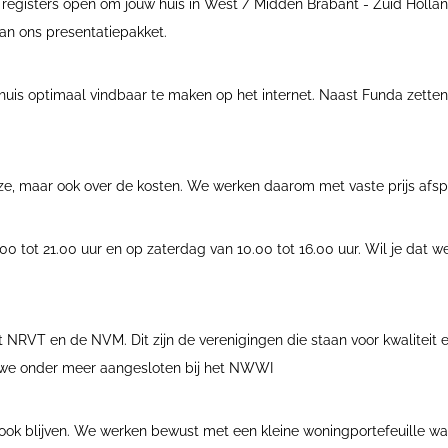
le registers open om jouw huis in West / Midden Brabant - Zuid Hollan
van ons presentatiepakket.
 huis optimaal vindbaar te maken op het internet. Naast Funda zetten
ijze, maar ook over de kosten. We werken daarom met vaste prijs afspr
00 tot 21.00 uur en op zaterdag van 10.00 tot 16.00 uur. Wil je dat
t NRVT en de NVM. Dit zijn de verenigingen die staan voor kwaliteit
n we onder meer aangesloten bij het NWWI
e ook blijven. We werken bewust met een kleine woningportefeuille 