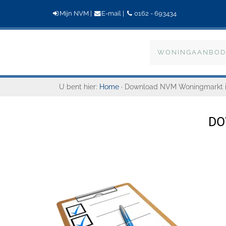
Mijn NVM
|
E-mail
|
0162 - 693434
Bogaers
WONINGAANBOD
Makelaardij
U bent hier:
Home
· Download NVM Woningmarkt i
DO