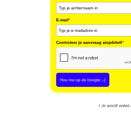
E-mail
*
Controleer je aanvraag alsjeblieft
*
Hou me op de hoogte ;-)
( Je wordt enkel