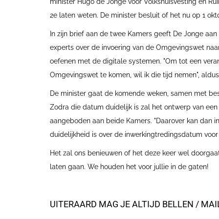
minister Hugo de Jonge voor Volkshuisvesting en Rui
2e laten weten. De minister besluit of het nu op 1 okt
In zijn brief aan de twee Kamers geeft De Jonge aa
experts over de invoering van de Omgevingswet naar
oefenen met de digitale systemen. "Om tot een vera
Omgevingswet te komen, wil ik die tijd nemen", aldu
De minister gaat de komende weken, samen met bestu
Zodra die datum duidelijk is zal het ontwerp van een
aangeboden aan beide Kamers. "Daarover kan dan in 
duidelijkheid is over de inwerkingtredingsdatum voor d
Het zal ons benieuwen of het deze keer wel doorgaat.
laten gaan. We houden het voor jullie in de gaten!
UITERAARD MAG JE ALTIJD BELLEN / MA