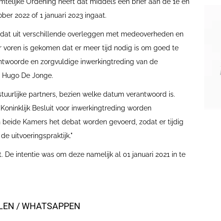
mtelijke Ordening heeft dat middels een brief aan de 1e en
ober 2022 of 1 januari 2023 ingaat.
n dat uit verschillende overleggen met medeoverheden en
 voren is gekomen dat er meer tijd nodig is om goed te
ntwoorde en zorgvuldige inwerkingtreding van de
s Hugo De Jonge.
urlijke partners, bezien welke datum verantwoord is.
 Koninklijk Besluit voor inwerkingtreding worden
beide Kamers het debat worden gevoerd, zodat er tijdig
e uitvoeringspraktijk."
 De intentie was om deze namelijk al 01 januari 2021 in te
ILEN / WHATSAPPEN