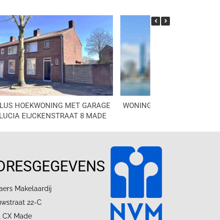
LUS HOEKWONING MET GARAGE
WONINGMARKT DRIMMELEN
LUCIA EIJCKENSTRAAT 8 MADE
DRESGEGEVENS
aers Makelaardij
uwstraat 22-C
1 CX Made