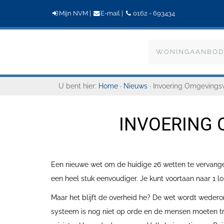
Mijn NVM
|
E-mail
|
0162 - 693434
Bogaers
WONINGAANBOD
Makelaardij
U bent hier:
Home
·
Nieuws
· Invoering Omgevingsw
INVOERING
Een nieuwe wet om de huidige 26 wetten te vervan
een heel stuk eenvoudiger. Je kunt voortaan naar 1 lok
Maar het blijft de overheid he? De wet wordt wedero
systeem is nog niet op orde en de mensen moeten t