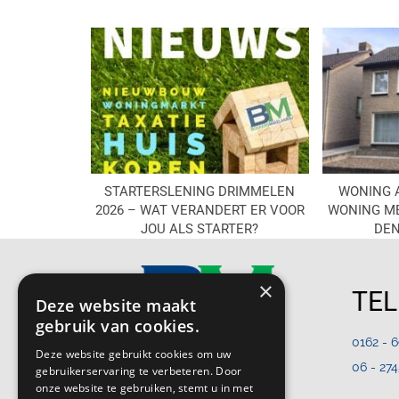
STARTERSLENING DRIMMELEN
WONING 
2026 – WAT VERANDERT ER VOOR
WONING ME
JOU ALS STARTER?
DEN
×
TE
Deze website maakt
gebruik van cookies.
0162 - 
Deze website gebruikt cookies om uw
06 - 27
gebruikerservaring te verbeteren. Door
onze website te gebruiken, stemt u in met