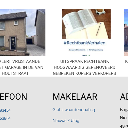
ALERT VRIJSTAANDE
UITSPRAAK RECHTBANK
K
T GARAGE IN DE VAN
HOOGWAARDIG GERENOVEERD
 HOUTSTRAAT
GEBREKEN KOPERS VERKOPERS
LEFOON
MAKELAAR
A
693434
Gratis waardebepaling
Bog
453524
Nie
Nieuws / blog
492