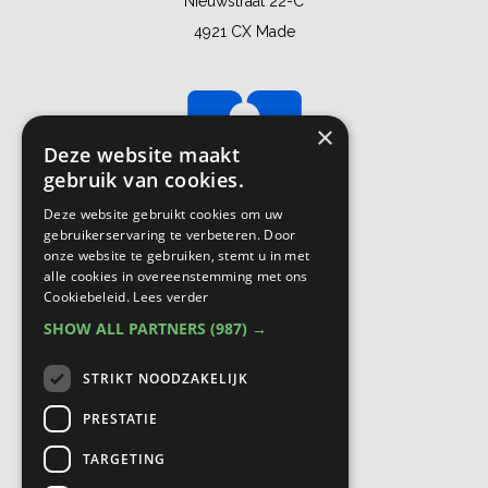
Nieuwstraat 22-C
4921 CX Made
×
Deze website maakt
gebruik van cookies.
Deze website gebruikt cookies om uw
gebruikerservaring te verbeteren. Door
onze website te gebruiken, stemt u in met
alle cookies in overeenstemming met ons
Cookiebeleid.
Lees verder
SHOW ALL PARTNERS
(987) →
STRIKT NOODZAKELIJK
PRESTATIE
TARGETING