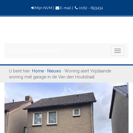
Mijn NVM
|
E-mail
|
0162 - 693434
Bogaers
Makelaardij
Bogaers Makelaardij
Toggle
navigati
U bent hier:
Home
·
Nieuws
· Woning alert Vrijstaande
woning met garage in de Van den Houtstraat