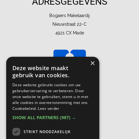
ADRESGEGEVENS
Bogaers Makelaardij
Nieuwstraat 22-C
4921 CX Made
×
Deze website maakt
gebruik van cookies.
Deze website gebruikt cookies om uw
gebruikerservaring te verbeteren. Door
onze website te gebruiken, stemt u in met
alle cookies in overeenstemming met ons
Cookiebeleid.
Lees verder
SHOW ALL PARTNERS
(987) →
STRIKT NOODZAKELIJK