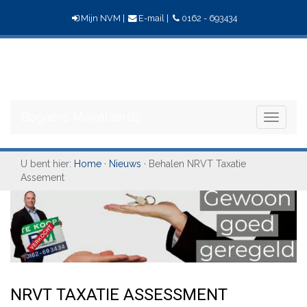
Mijn NVM
|
E-mail
|
0162 - 693434
Bogaers
Makelaardij
Bogaers Makelaardij
Toggle
navigati
U bent hier:
Home
·
Nieuws
· Behalen NRVT Taxatie
Assement
NRVT TAXATIE ASSESSMENT