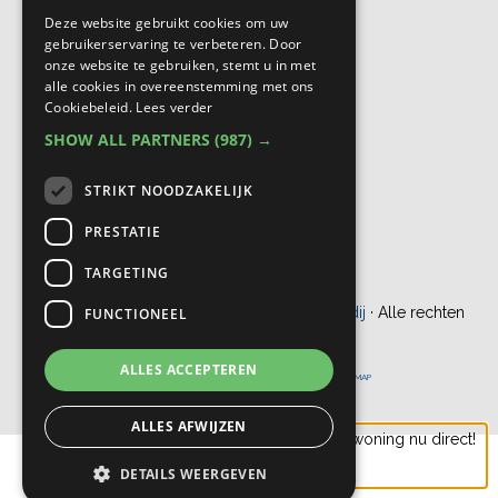
Deze website gebruikt cookies om uw
gebruikerservaring te verbeteren. Door
onze website te gebruiken, stemt u in met
alle cookies in overeenstemming met ons
Cookiebeleid.
Lees verder
SHOW ALL PARTNERS
(987) →
STRIKT NOODZAKELIJK
PRESTATIE
TARGETING
© Copyright 2012 - 2026
Bogaers Makelaardij
· Alle rechten
FUNCTIONEEL
voorbehouden
ALLES ACCEPTEREN
ONTWIKKELING DOOR
PROBU ONLINE
|
DISCLAIMER
|
SITEMAP
ALLES AFWIJZEN
Check de waarde van jouw woning nu direct!
DETAILS WEERGEVEN
Vraag eenvoudig aan