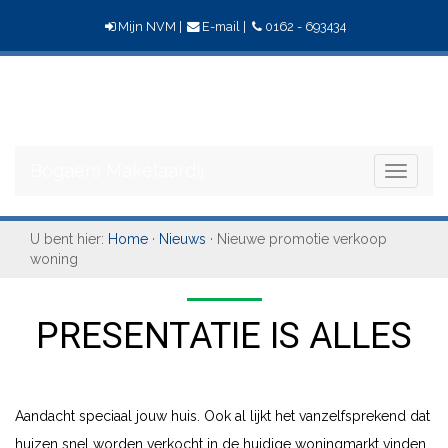
Mijn NVM
|
E-mail
|
0162 - 693434
Bogaers
Makelaardij
Bogaers Makelaardij
Toggle
navigati
U bent hier:
Home
·
Nieuws
· Nieuwe promotie verkoop
woning
PRESENTATIE IS ALLES
Aandacht speciaal jouw huis. Ook al lijkt het vanzelfsprekend dat
huizen snel worden verkocht in de huidige woningmarkt vinden