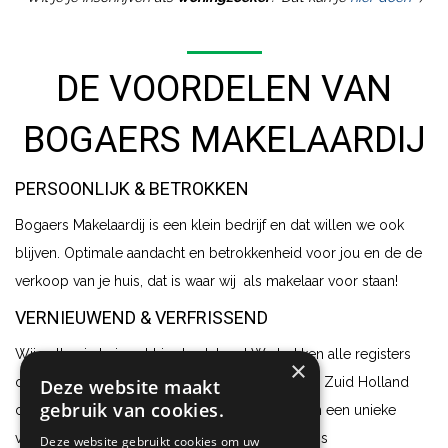
DE VOORDELEN VAN
BOGAERS MAKELAARDIJ
PERSOONLIJK & BETROKKEN
Bogaers Makelaardij is een klein bedrijf en dat willen we ook
blijven. Optimale aandacht en betrokkenheid voor jou en de de
verkoop van je huis, dat is waar wij als makelaar voor staan!
VERNIEUWEND & VERFRISSEND
Wij zetten je huis echt in de etalage! We trekken alle registers
×
open om jouw huis in West / Midden Brabant - Zuid Holland
Deze website maakt
gebruik van cookies.
optimaal te presenteren. Professionele foto’s en een unieke
video van je huis is maken onderdeel uit van ons
Deze website gebruikt cookies om uw