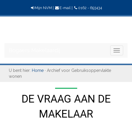
Mijn NVM
|
E-mail
|
0162 - 693434
Bogaers
Makelaardij
Bogaers Makelaardij
Toggle
navigati
U bent hier:
Home
· Archief voor Gebruiksoppervlakte
wonen
DE VRAAG AAN DE
MAKELAAR