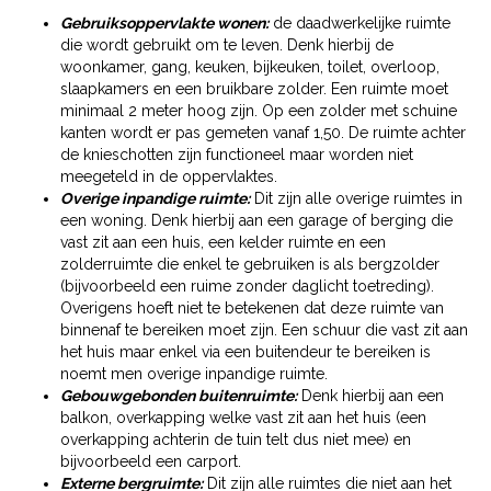
Gebruiksoppervlakte wonen:
de daadwerkelijke ruimte
die wordt gebruikt om te leven. Denk hierbij de
woonkamer, gang, keuken, bijkeuken, toilet, overloop,
slaapkamers en een bruikbare zolder. Een ruimte moet
minimaal 2 meter hoog zijn. Op een zolder met schuine
kanten wordt er pas gemeten vanaf 1,50. De ruimte achter
de knieschotten zijn functioneel maar worden niet
meegeteld in de oppervlaktes.
Overige inpandige ruimte:
Dit zijn alle overige ruimtes in
een woning. Denk hierbij aan een garage of berging die
vast zit aan een huis, een kelder ruimte en een
zolderruimte die enkel te gebruiken is als bergzolder
(bijvoorbeeld een ruime zonder daglicht toetreding).
Overigens hoeft niet te betekenen dat deze ruimte van
binnenaf te bereiken moet zijn. Een schuur die vast zit aan
het huis maar enkel via een buitendeur te bereiken is
noemt men overige inpandige ruimte.
Gebouwgebonden buitenruimte:
Denk hierbij aan een
balkon, overkapping welke vast zit aan het huis (een
overkapping achterin de tuin telt dus niet mee) en
bijvoorbeeld een carport.
Externe bergruimte:
Dit zijn alle ruimtes die niet aan het