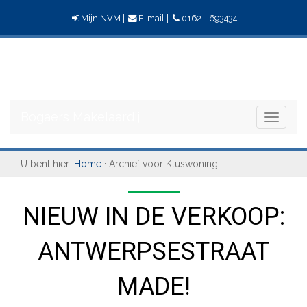
Mijn NVM
|
E-mail
|
0162 - 693434
Bogaers
Makelaardij
Bogaers Makelaardij
Toggle
navigati
U bent hier:
Home
· Archief voor Kluswoning
NIEUW IN DE VERKOOP:
ANTWERPSESTRAAT
MADE!