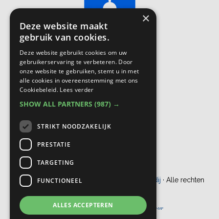
×
Deze website maakt
gebruik van cookies.
Deze website gebruikt cookies om uw
gebruikerservaring te verbeteren. Door
onze website te gebruiken, stemt u in met
alle cookies in overeenstemming met ons
Cookiebeleid.
Lees verder
SHOW ALL PARTNERS
(987) →
STRIKT NOODZAKELIJK
PRESTATIE
TARGETING
© Copyright 2012 - 2026
Bogaers Makelaardij
· Alle rechten
FUNCTIONEEL
voorbehouden
ALLES ACCEPTEREN
ONTWIKKELING DOOR
PROBU ONLINE
|
DISCLAIMER
|
SITEMAP