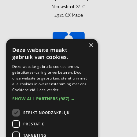
Nieuwstraat 22-C
4921 CX Made
×
Deze website maakt
gebruik van cookies.
Deze website gebruikt cookies om uw
gebruikerservaring te verbeteren. Door
onze website te gebruiken, stemt u in met
alle cookies in overeenstemming met ons
Cookiebeleid.
Lees verder
SHOW ALL PARTNERS
(987) →
STRIKT NOODZAKELIJK
PRESTATIE
TARGETING