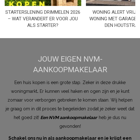
STARTERSLENING DRIMMELEN 2026
WONING ALERT VRIJS
– WAT VERANDERT ER VOOR JOU
WONING MET GARAGE I
ALS STARTER?
DEN HOUTSTRA
JOUW EIGEN NVM-
AANKOOPMAKELAAR
Een huis kopen is een grote stap. Zeker in deze drukke
woningmarkt
.
Er kunnen veel haken en ogen zijn en je kunt
zomaar voor verborgen gebreken te komen staan. Wij helpen
je graag om in dit proces te begeleiden zodat je zeker weet dat
het goed zit!
Een NVM aankoopmakelaar
heb je dus nu
gevonden!
Schakel ons nu in als aankoopmakelaar en je krijgt een