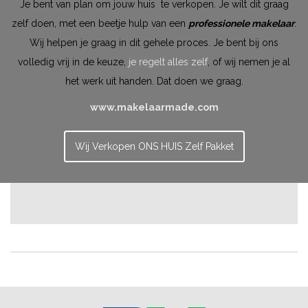
Je bent van plan om jouw huis te verkopen. Je wilt dit graag
zelf doen, met een beetje hulp van een
professionele makelaar
.
Wij helpen je graag in dit gehele proces. Je bent bij ons
volledig vrij in de keuze,
je regelt alles zelf
, of wij nemen je al
het werk uit handen. Dat doen we graag.
www.makelaarmade.com
Wij Verkopen ONS HUIS Zelf Pakket