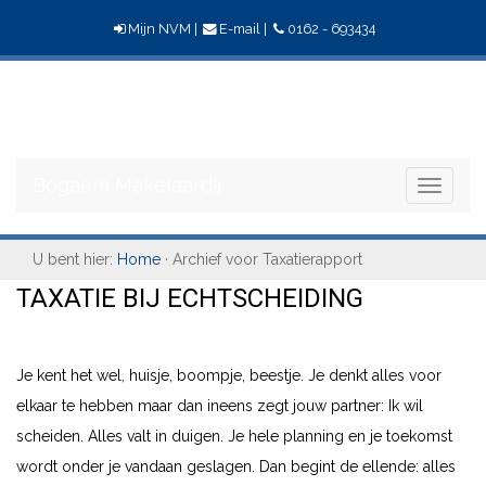
Mijn NVM
|
E-mail
|
0162 - 693434
Bogaers
Makelaardij
Bogaers Makelaardij
Toggle
navigati
U bent hier:
Home
· Archief voor Taxatierapport
TAXATIE BIJ ECHTSCHEIDING
Je kent het wel, huisje, boompje, beestje. Je denkt alles voor
elkaar te hebben maar dan ineens zegt jouw partner: Ik wil
scheiden. Alles valt in duigen. Je hele planning en je toekomst
wordt onder je vandaan geslagen. Dan begint de ellende: alles