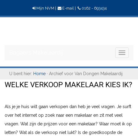
Mijn NVM
|
E-mail
|
0162 - 693434
Bogaers
Makelaardij
Bogaers Makelaardij
Toggle
navigati
U bent hier:
Home
· Archief voor Van Dongen Makelaardij
WELKE VERKOOP MAKELAAR KIES IK?
Als je je huis wilt gaan verkopen dan heb je veel vragen. Je surft
over het internet op zoek naar een makelaar en zit met veel
vragen. Wat zijn de prijzen voor een makelaar? Waar moet ik op
letten? Wat als de verkoop niet lukt? Is de goedkoopste de