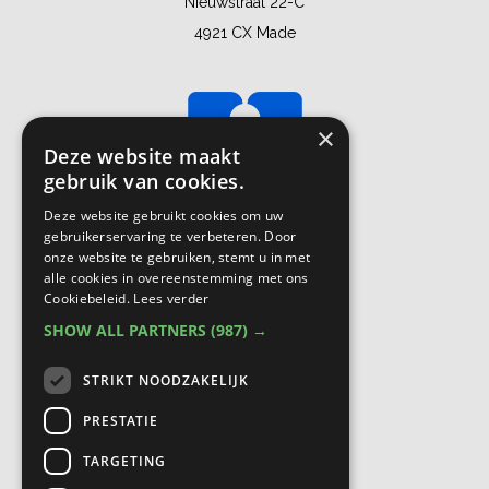
Nieuwstraat 22-C
4921 CX Made
×
Deze website maakt
gebruik van cookies.
Deze website gebruikt cookies om uw
gebruikerservaring te verbeteren. Door
onze website te gebruiken, stemt u in met
alle cookies in overeenstemming met ons
Cookiebeleid.
Lees verder
SHOW ALL PARTNERS
(987) →
STRIKT NOODZAKELIJK
PRESTATIE
TARGETING