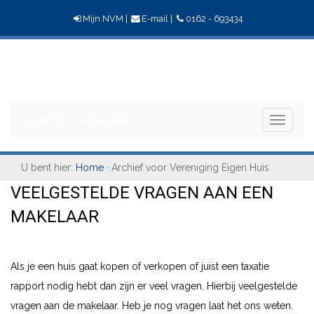
Mijn NVM
|
E-mail
|
0162 - 693434
Bogaers
Makelaardij
Bogaers Makelaardij
Toggle
navigati
U bent hier:
Home
· Archief voor Vereniging Eigen Huis
VEELGESTELDE VRAGEN AAN EEN
MAKELAAR
Als je een huis gaat kopen of verkopen of juist een taxatie
rapport nodig hebt dan zijn er veel vragen. Hierbij veelgestelde
vragen aan de makelaar. Heb je nog vragen laat het ons weten.