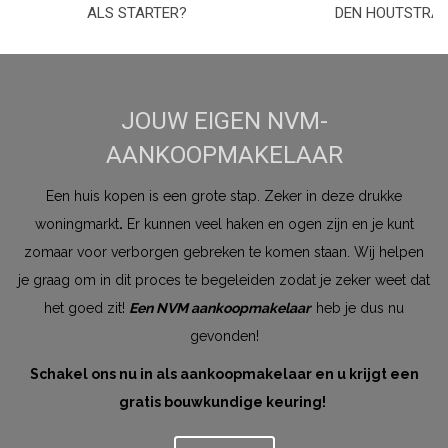
ALS STARTER?
DEN HOUTSTRA
JOUW EIGEN NVM-
AANKOOPMAKELAAR
Een huis kopen is een grote stap. Zeker in deze drukke
woningmarkt
.
Er kunnen veel haken en ogen zijn en je kunt
zomaar voor verborgen gebreken te komen staan. Wij helpen
je graag om in dit proces te begeleiden zodat je zeker weet dat
het goed zit!
Een NVM aankoopmakelaar
heb je dus nu
gevonden!
Schakel ons nu in als aankoopmakelaar en u krijgt een
gratis bouwkundige keuring!