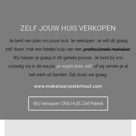
ZELF JOUW HUIS VERKOPEN
Je bent van plan om jouw huis te verkopen. Je wilt dit graag
zelf doen, met een beetje hulp van een
professionele makelaar
.
Wij helpen je graag in dit gehele proces. Je bent bij ons
volledig vrij in de keuze,
je regelt alles zelf
, of wij nemen je al
het werk uit handen. Dat doen we graag.
www.makelaaroosterhout.com
Wij Verkopen ONS HUIS Zelf Pakket