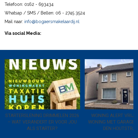
Telefoon: 0162 - 693434
Whatsap / SMS / Bellen: 06 - 2745 3524
Mail naar:
info@bogaersmakelaardij.nl
Via social Media:
STARTERSLENING DRIMMELEN 2026
WONING ALERT VRIJS
– WAT VERANDERT ER VOOR JOU
WONING MET GARAGE I
ALS STARTER?
DEN HOUTSTRA