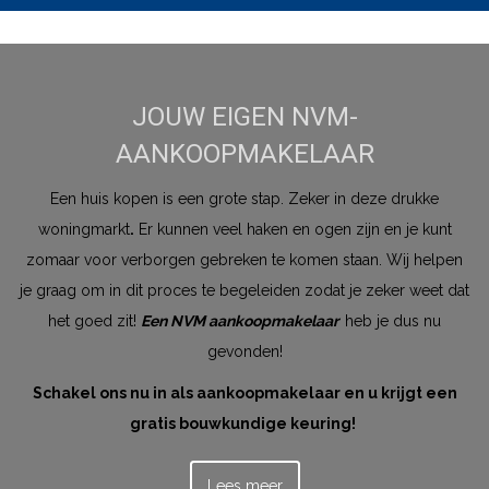
JOUW EIGEN NVM-
AANKOOPMAKELAAR
Een huis kopen is een grote stap. Zeker in deze drukke
woningmarkt
.
Er kunnen veel haken en ogen zijn en je kunt
zomaar voor verborgen gebreken te komen staan. Wij helpen
je graag om in dit proces te begeleiden zodat je zeker weet dat
het goed zit!
Een NVM aankoopmakelaar
heb je dus nu
gevonden!
Schakel ons nu in als aankoopmakelaar en u krijgt een
gratis bouwkundige keuring!
Lees meer