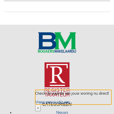
Check de waarde van jouw woning nu direct!
Vraag eenvoudig aan
CATEGORIEËN
×
Nieuws