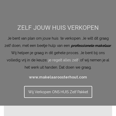
ZELF JOUW HUIS VERKOPEN
Je bent van plan om jouw huis te verkopen. Je wilt dit graag
zelf doen, met een beetje hulp van een
professionele makelaar
.
Wij helpen je graag in dit gehele proces. Je bent bij ons
volledig vrij in de keuze,
je regelt alles zelf
, of wij nemen je al
het werk uit handen. Dat doen we graag.
www.makelaaroosterhout.com
Wij Verkopen ONS HUIS Zelf Pakket