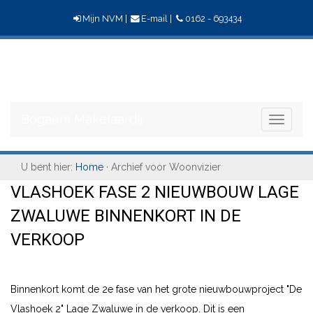
Mijn NVM
|
E-mail
|
0162 - 693434
Bogaers
Makelaardij
Bogaers Makelaardij
Toggle
navigati
U bent hier:
Home
· Archief voor Woonvizier
VLASHOEK FASE 2 NIEUWBOUW LAGE
ZWALUWE BINNENKORT IN DE
VERKOOP
Binnenkort komt de 2e fase van het grote nieuwbouwproject "De
Vlashoek 2" Lage Zwaluwe in de verkoop. Dit is een