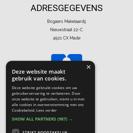
ADRESGEGEVENS
Bogaers Makelaardij
Nieuwstraat 22-C
4921 CX Made
×
Deze website maakt
gebruik van cookies.
Deze website gebruikt cookies om uw
gebruikerservaring te verbeteren. Door
onze website te gebruiken, stemt u in met
alle cookies in overeenstemming met ons
Cookiebeleid.
Lees verder
SHOW ALL PARTNERS
(987) →
STRIKT NOODZAKELIJK