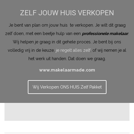
ZELF JOUW HUIS VERKOPEN
Je bent van plan om jouw huis te verkopen. Je wilt dit graag
zelf doen, met een beetje hulp van een
professionele makelaar
.
Wij helpen je graag in dit gehele proces. Je bent bij ons
volledig vrij in de keuze,
je regelt alles zelf
, of wij nemen je al
het werk uit handen. Dat doen we graag.
www.makelaarmade.com
Wij Verkopen ONS HUIS Zelf Pakket