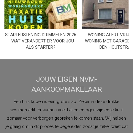
STARTERSLENING DRIMMELEN 2026
WONING ALERT VRIJS
– WAT VERANDERT ER VOOR JOU
WONING MET GARAGE I
ALS STARTER?
DEN HOUTSTRA
JOUW EIGEN NVM-
AANKOOPMAKELAAR
Een huis kopen is een grote stap. Zeker in deze drukke
woningmarkt
.
Er kunnen veel haken en ogen zijn en je kunt
zomaar voor verborgen gebreken te komen staan. Wij helpen
je graag om in dit proces te begeleiden zodat je zeker weet dat