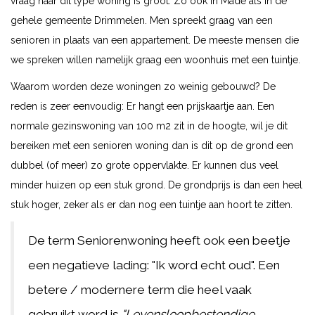
vraag naar dit type woning is groot. Zo ook in Made als in de
gehele gemeente Drimmelen. Men spreekt graag van een
senioren in plaats van een appartement. De meeste mensen die
we spreken willen namelijk graag een woonhuis met een tuintje.
Waarom worden deze woningen zo weinig gebouwd? De
reden is zeer eenvoudig: Er hangt een prijskaartje aan. Een
normale gezinswoning van 100 m2 zit in de hoogte, wil je dit
bereiken met een senioren woning dan is dit op de grond een
dubbel (of meer) zo grote oppervlakte. Er kunnen dus veel
minder huizen op een stuk grond. De grondprijs is dan een heel
stuk hoger, zeker als er dan nog een tuintje aan hoort te zitten.
De term Seniorenwoning heeft ook een beetje
een negatieve lading: "Ik word echt oud". Een
betere / modernere term die heel vaak
gebruikt word is
"Levensloopbestendige