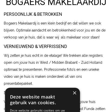
BOGAERS MAKELAARDIJ
PERSOONLIJK & BETROKKEN
Bogaers Makelaardij is een klein bedrijf en dat willen we ook
blijven. Optimale aandacht en betrokkenheid voor jou en de de
verkoop van je huis, dat is waar wij als makelaar voor staan!
VERNIEUWEND & VERFRISSEND
Wij zetten je huis echt in de etalage! We trekken alle registers
open om jouw huis in West / Midden Brabant - Zuid Holland
optimaal te presenteren. Professionele foto’s en een unieke
video van je huis is maken onderdeel uit van ons
presentatiepakket.
×
STERK IN ONLINE MARKETING
Deze website maakt
gebruik van cookies.
Wij hebben als makelaar alle kennis in huis om jouw huis
optimaal vindbaar te maken op het internet. Naast Funda zetten
Deze website gebruikt cookies om uw