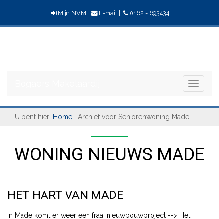
Mijn NVM
|
E-mail
|
0162 - 693434
Bogaers
Makelaardij
Bogaers Makelaardij
Toggle
navigati
U bent hier:
Home
· Archief voor Seniorenwoning Made
WONING NIEUWS MADE
HET HART VAN MADE
In Made komt er weer een fraai nieuwbouwproject --> Het