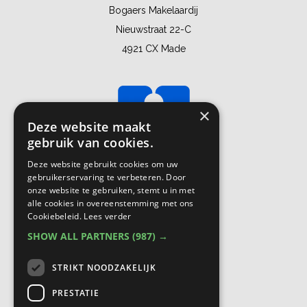
Bogaers Makelaardij
Nieuwstraat 22-C
4921 CX Made
×
Deze website maakt
gebruik van cookies.
Deze website gebruikt cookies om uw
gebruikerservaring te verbeteren. Door
onze website te gebruiken, stemt u in met
alle cookies in overeenstemming met ons
Cookiebeleid.
Lees verder
SHOW ALL PARTNERS
(987) →
STRIKT NOODZAKELIJK
PRESTATIE