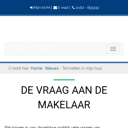
Mijn NVM
|
E-mail
|
0162 - 693434
Bogaers
Makelaardij
Bogaers Makelaardij
Toggle
navigati
U bent hier:
Home
·
Nieuws
· Termieten in mijn huis
DE VRAAG AAN DE
MAKELAAR
We krijgen in ons dagelijkse praktijk vele vragen van