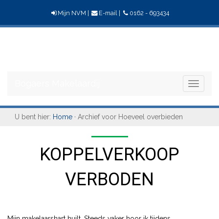
Mijn NVM
|
E-mail
|
0162 - 693434
Bogaers
Makelaardij
Bogaers Makelaardij
Toggle
navigati
U bent hier:
Home
· Archief voor Hoeveel overbieden
KOPPELVERKOOP
VERBODEN
Mijn makelaarshart huilt. Steeds vaker hoor ik tijdens