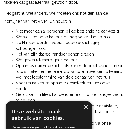
taxeren dat gaat allemaal gewoon door.
Het gaat nu wel anders. We moeten ons houden aan de
richtlijnen van het RIVM. Dit houdt in:
Niet meer dan 2 personen bij de bezichtiging aanwezig;
We wassen onze handen nu nog vaker dan normaal;
De klinken worden vooraf iedere bezichtiging
schoongemaakt;
Het kan zijn dat we handschoenen dragen;
We geven uiteraard geen handen;
Opnames duren wellicht iets korter doordat we iets meer
foto's maken en het e.e.a. op kantoor uitwerken. Uiteraard
wel met toestemming van de eigenaar van het huis.
Voor en na iedere opname desinfecteren we onze
handen;
Gebruiken nu liters handencreme om onze handjes zacht
te houden;
×
Oh ja, we houden uiteraard tenminste 1,5 meter afstand;
Deze website maakt
Heb je klachten wil je dan thuis blijven en de afspraak
gebruik van cookies.
verzetten?
Uiteraard kun je ook altijd de woningvideo via onze
Deze website gebruikt cookies om uw
website bekijken of op
Funda.