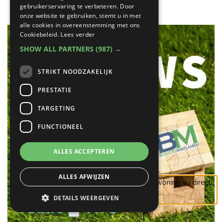
gebruikerservaring te verbeteren. Door
onze website te gebruiken, stemt u in met
alle cookies in overeenstemming met ons
Cookiebeleid.
Lees verder
SHOW ALL PARTNERS
(987) →
STRIKT NOODZAKELIJK
PRESTATIE
TARGETING
FUNCTIONEEL
ALLES ACCEPTEREN
ALLES AFWIJZEN
Check de waarde van jouw woning nu direct!
DETAILS WEERGEVEN
Vraag eenvoudig aan
×